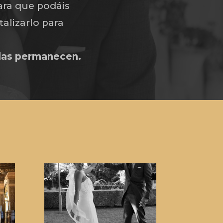
ara que podáis
alizarlo para
das permanecen.